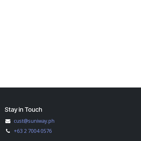
Stay in Touch
cust@suniway.ph
+63 2 7004 0576